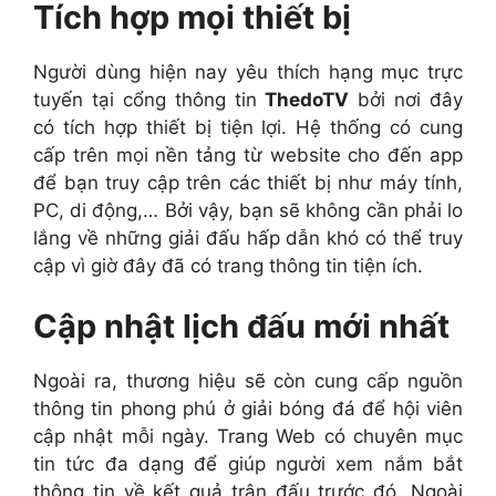
Tích hợp mọi thiết bị
Người dùng hiện nay yêu thích hạng mục trực
tuyến tại cổng thông tin
ThedoTV
bởi nơi đây
có tích hợp thiết bị tiện lợi. Hệ thống có cung
cấp trên mọi nền tảng từ website cho đến app
để bạn truy cập trên các thiết bị như máy tính,
PC, di động,… Bởi vậy, bạn sẽ không cần phải lo
lắng về những giải đấu hấp dẫn khó có thể truy
cập vì giờ đây đã có trang thông tin tiện ích.
Cập nhật lịch đấu mới nhất
Ngoài ra, thương hiệu sẽ còn cung cấp nguồn
thông tin phong phú ở giải bóng đá để hội viên
cập nhật mỗi ngày. Trang Web có chuyên mục
tin tức đa dạng để giúp người xem nắm bắt
thông tin về kết quả trận đấu trước đó. Ngoài