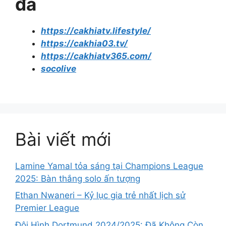
đá
https://cakhiatv.lifestyle/
https://cakhia03.tv/
https://cakhiatv365.com/
socolive
Bài viết mới
Lamine Yamal tỏa sáng tại Champions League
2025: Bàn thắng solo ấn tượng
Ethan Nwaneri – Kỷ lục gia trẻ nhất lịch sử
Premier League
Đội Hình Dortmund 2024/2025: Đã Không Còn