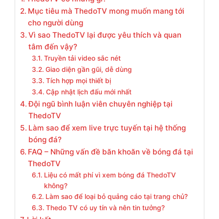
Mục tiêu mà ThedoTV mong muốn mang tới
cho người dùng
Vì sao ThedoTV lại được yêu thích và quan
tâm đến vậy?
Truyền tải video sắc nét
Giao diện gần gũi, dễ dùng
Tích hợp mọi thiết bị
Cập nhật lịch đấu mới nhất
Đội ngũ bình luận viên chuyên nghiệp tại
ThedoTV
Làm sao để xem live trực tuyến tại hệ thống
bóng đá?
FAQ – Những vấn đề băn khoăn về bóng đá tại
ThedoTV
Liệu có mất phí vì xem bóng đá ThedoTV
không?
Làm sao để loại bỏ quảng cáo tại trang chủ?
Thedo TV có uy tín và nên tin tưởng?