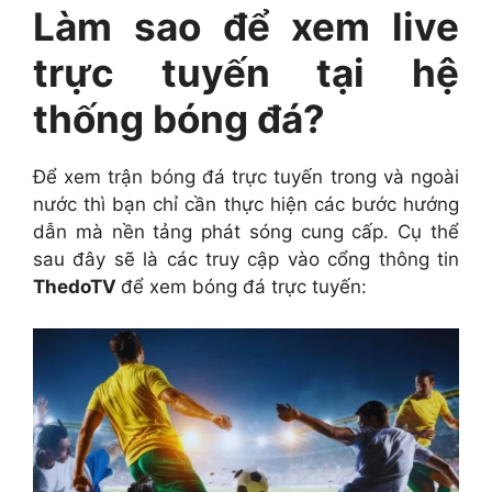
Làm sao để xem live
trực tuyến tại hệ
thống bóng đá?
Để xem trận bóng đá trực tuyến trong và ngoài
nước thì bạn chỉ cần thực hiện các bước hướng
dẫn mà nền tảng phát sóng cung cấp. Cụ thể
sau đây sẽ là các truy cập vào cổng thông tin
ThedoTV
để xem bóng đá trực tuyến: