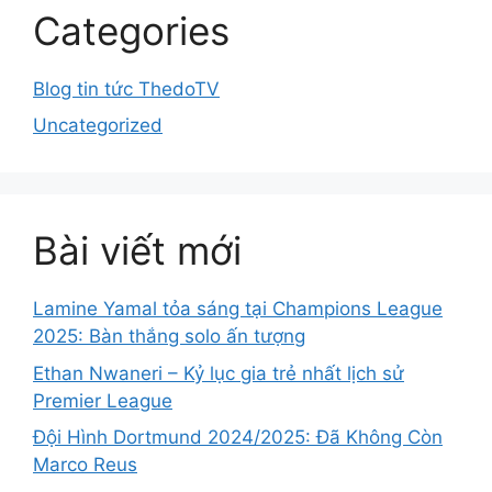
Categories
Blog tin tức ThedoTV
Uncategorized
Bài viết mới
Lamine Yamal tỏa sáng tại Champions League
2025: Bàn thắng solo ấn tượng
Ethan Nwaneri – Kỷ lục gia trẻ nhất lịch sử
Premier League
Đội Hình Dortmund 2024/2025: Đã Không Còn
Marco Reus